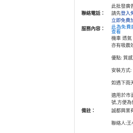
此批發廣
聯絡電話：
請先
登入
立即免費
此為免費
服務內容：
查看
機車 透氣
亦有吸震
優點: 質
安裝方式:
如遇下雨天
適用於市
號,方便為
備註：
誠都興業
聯絡人:王