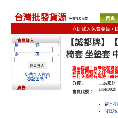
台灣批發貨源
首頁
免費批發廣告
立即加入免費會員，
【誠都牌】【A
會員登入
帳號：
椅套 坐墊套 中網
密碼：
重要提醒：台灣批發貨
對會員所張貼之任何訊
免費加入會員
任何交易都有風險，請
忘記密碼？
分類：
工商服務
廣告
apple8829
會員代號：
留言在
發送私人