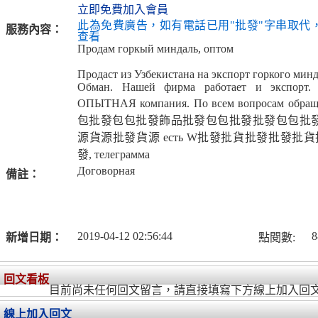
立即免費加入會員
此為免費廣告，如有電話已用"批發"字串取代
服務內容：
查看
Продам горкый миндаль, оптом
Продаст из Узбекистана на экспорт горкого минда
Обман. Нашей фирма работает и экспорт
ОПЫТНАЯ компания. По всем вопросам обращ
包批發包包批發飾品批發包包批發批發包包批
源貨源批發貨源 есть W批發批貨批發批發批貨
發, телеграмма
Договорная
備註：
2019-04-12 02:56:44
8
新增日期：
點閱數:
回文看板
目前尚未任何回文留言，請直接填寫下方線上加入回
線上加入回文