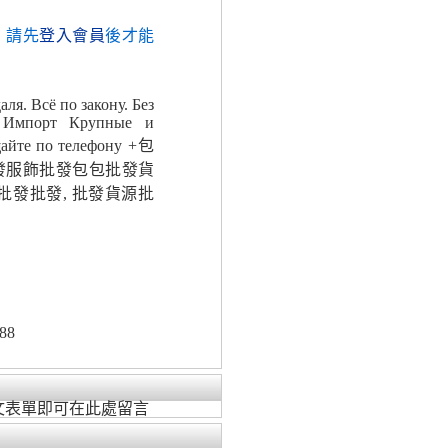
，請先
登入會員
後才能
ля. Всё по закону. Без
. Импорт Крупные и
айте по телефону +包
發服飾批發包包批發貨
批發批發, 批發貨源批
88
文表單即可在此處留言