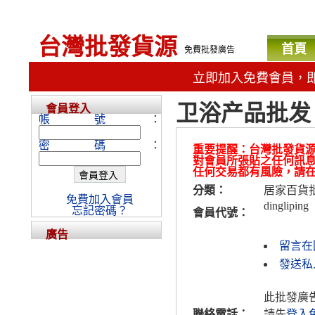
台灣批發貨源
首頁
免費批發廣告
立即加入免費會員，
卫浴产品批发
會員登入
帳號：
密碼：
重要提醒：台灣批發貨
對會員所張貼之任何訊
任何交易都有風險，請
分類：
居家百貨
免費加入會員
dingliping
忘記密碼？
會員代號：
廣告
留言在
發送私人
此批發廣
聯絡電話：
請先
登入