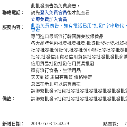
此批發廣告為免費廣告，
聯絡電話：
請先
登入免費會員
後才能查看
立即免費加入會員
此為免費廣告，如有電話已用"批發"字串取代
服務內容：
查看
專門進口最新流行韓國牌美妝保養品
各大品牌包包批發批發批發.批貨批發批發.批貨
批發批發批發批發,批發批發小額批發批發批發
批發,批發信用貿易信用貿易批發批發批發批商進
信用貿易批發批發信用貿易批發...
還有流行食品、生活用品
天天到貨 周周有新貨 價格穩定
倉庫在新北可以選貨自提
請聯繫批發:y批貨批發批發批發批發批發批發批
備註：
請聯繫批發:y批貨批發批發批發批發批發批發批
2019-05-03 13:42:29
7
新增日期：
點閱數: