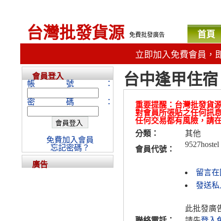
台灣批發貨源
首頁
免費批發廣告
立即加入免費會員，
台中逢甲住宿
會員登入
帳號：
密碼：
重要提醒：台灣批發貨
對會員所張貼之任何訊
任何交易都有風險，請
分類：
其他
免費加入會員
9527hostel
忘記密碼？
會員代號：
廣告
留言在
發送私人
此批發廣
聯絡電話：
請先
登入