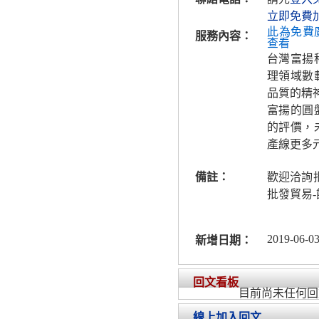
立即免費
此為免費
服務內容：
查看
台灣富揚
理領域數
品質的精
富揚的圓
的評價，
產線更多
備註：
歡迎洽詢
批發貿易
2019-06-03
新增日期：
回文看板
目前尚未任何回
線上加入回文