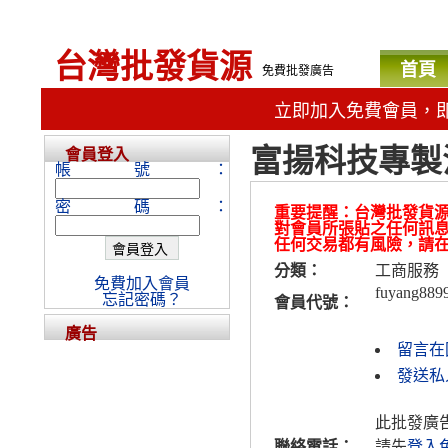
台灣批發貨源
首頁
免費批發廣告
立即加入免費會員，
富揚科技專製
會員登入
帳號：
密碼：
重要提醒：台灣批發貨
對會員所張貼之任何訊
任何交易都有風險，請
分類：
工商服務
免費加入會員
fuyang889
忘記密碼？
會員代號：
廣告
留言在
發送私人
此批發廣
聯絡電話：
請先
登入