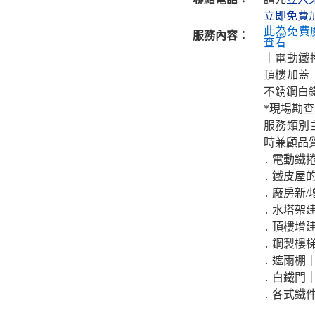
立即免費
此為免費
服務內容：
查看
｜電動鐵
頂樓加蓋
不銹鋼白
*現場勘查
服務類別
時兼顧品
․ 電動
․ 鐵皮屋
․ 廠房新/
․ 水塔架
․ 頂樓增
․ 鋼製樓
․ 遮雨棚
․ 白鐵門
․ 各式