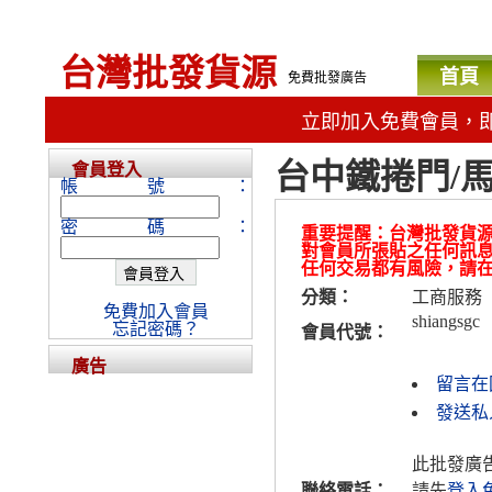
台灣批發貨源
首頁
免費批發廣告
立即加入免費會員，
台中鐵捲門/馬
會員登入
帳號：
密碼：
重要提醒：台灣批發貨
對會員所張貼之任何訊
任何交易都有風險，請
分類：
工商服務
免費加入會員
shiangsgc
忘記密碼？
會員代號：
廣告
留言在
發送私人
此批發廣
聯絡電話：
請先
登入