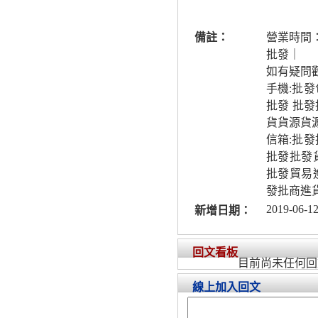
備註：
營業時間
批發｜
如有疑問
手機:批
批發 批發
貨貨源貨
信箱:批
批發批發
批發貿易
發批商進
2019-06-12
新增日期：
回文看板
目前尚未任何回
線上加入回文