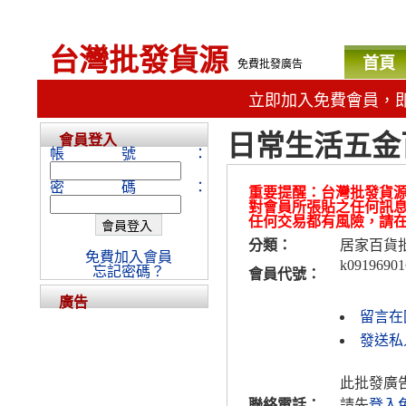
台灣批發貨源
首頁
免費批發廣告
立即加入免費會員，
日常生活五金百
會員登入
帳號：
密碼：
重要提醒：台灣批發貨
對會員所張貼之任何訊
任何交易都有風險，請
分類：
居家百貨
免費加入會員
k09196901
忘記密碼？
會員代號：
廣告
留言在
發送私人
此批發廣
聯絡電話：
請先
登入