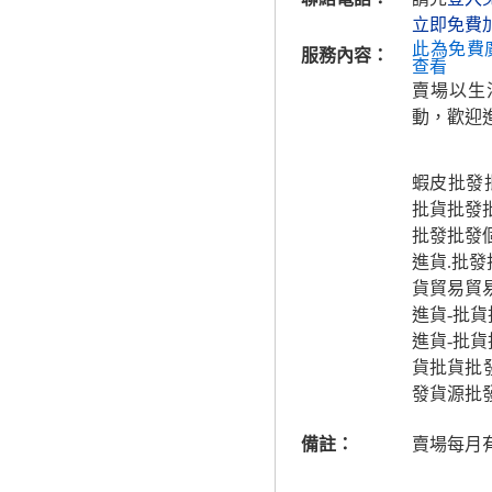
立即免費
此為免費
服務內容：
查看
賣場以生
動，歡迎
蝦皮批發批
批貨批發
批發批發
進貨.批發
貨貿易貿
進貨-批貨
進貨-批貨
貨批貨批
發貨源批
備註：
賣場每月