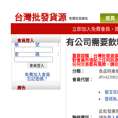
台灣批發貨源
首頁
免費批發廣告
立即加入免費會員，
有公司需要飲
會員登入
帳號：
密碼：
重要提醒：台灣批發貨
對會員所張貼之任何訊
任何交易都有風險，請
分類：
食品特產
免費加入會員
d91422002
忘記密碼？
會員代號：
廣告
留言在
發送私人
此批發廣
聯絡電話：
請先
登入