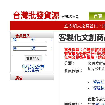
台灣批發貨源
首頁
免費批發廣告
立即加入免費會員，
客製化文創商
會員登入
帳號：
密碼：
重要提醒：台灣批發貨
對會員所張貼之任何訊
任何交易都有風險，請
分類：
文具禮贈
免費加入會員
lungk0412
忘記密碼？
會員代號：
廣告
留言在
發送私人
此批發廣
聯絡電話：
請先
登入