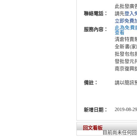
此批發廣
聯絡電話：
請先
登入
立即免費
此為免費
服務內容：
查看
清倉特賣
全新書(
批發包包
發批發元
南京復興
備註：
請以簡訊
2019-08-29
新增日期：
回文看板
目前尚未任何回