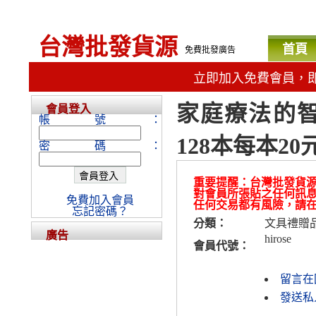
台灣批發貨源
首頁
免費批發廣告
立即加入免費會員，
家庭療法的智慧
會員登入
帳號：
128本每本20
密碼：
重要提醒：台灣批發貨
對會員所張貼之任何訊
免費加入會員
任何交易都有風險，請
忘記密碼？
分類：
文具禮贈
廣告
hirose
會員代號：
留言在
發送私人