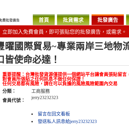
首頁
批貨需求
批發廣告
免費批發廣告
立即加入免費會員，即可張貼您的批發廣告，或需求。
豐曜國際貿易~專業兩岸三地物
口皆使命必達！
重要提醒：台灣批發貨源僅提供一個網站平台讓會員張貼留言
對會員所張貼之任何訊息不做任何保證！
任何交易都有風險，請在可以負擔的風險風險範圍內交易
分類：
工商服務
jerry23232323
會員代號：
留言在回文看板
發送私人訊息給jerry23232323