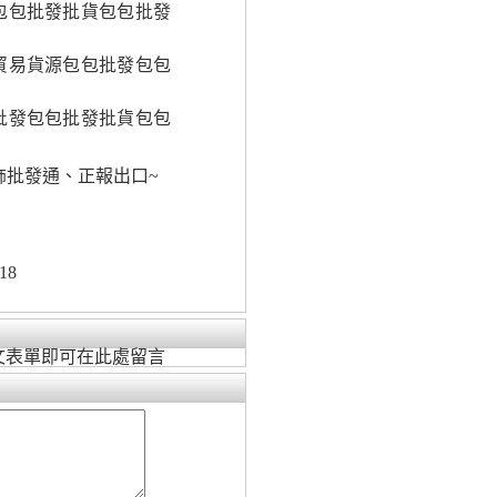
包包批發批貨包包批發
貿易貨源包包批發包包
批發包包批發批貨包包
飾批發通、正報出口~
18
文表單即可在此處留言