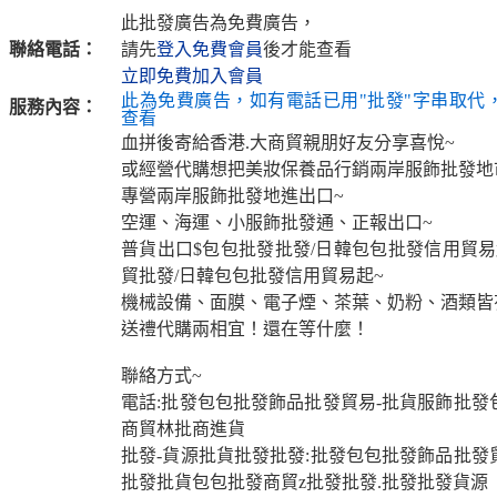
此批發廣告為免費廣告，
聯絡電話：
請先
登入免費會員
後才能查看
立即免費加入會員
此為免費廣告，如有電話已用"批發"字串取代
服務內容：
查看
血拼後寄給香港.大商貿親朋好友分享喜悅~
或經營代購想把美妝保養品行銷兩岸服飾批發地
專營兩岸服飾批發地進出口~
空運、海運、小服飾批發通、正報出口~
普貨出口$包包批發批發/日韓包包批發信用貿易
貿批發/日韓包包批發信用貿易起~
機械設備、面膜、電子煙、茶葉、奶粉、酒類皆
送禮代購兩相宜！還在等什麼！
聯絡方式~
電話:批發包包批發飾品批發貿易-批貨服飾批發
商貿林批商進貨
批發-貨源批貨批發批發:批發包包批發飾品批發
批發批貨包包批發商貿z批發批發.批發批發貨源