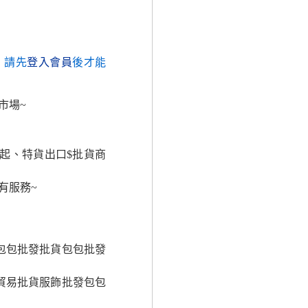
，請先
登入會員
後才能
市場~
起、特貨出口$批貨商
有服務~
包包批發批貨包包批發
貿易批貨服飾批發包包