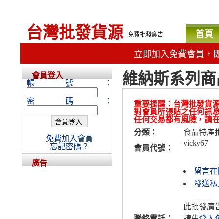
台灣批發貨源
首頁
免費批發廣告
立即加入免費會員，
維納斯系列商
會員登入
帳號：
密碼：
重要提醒：台灣批發貨
對會員所張貼之任何訊
任何交易都有風險，請
分類：
食品特產
免費加入會員
vicky67
忘記密碼？
會員代號：
廣告
留言在
發送私人
此批發廣
聯絡電話：
請先
登入