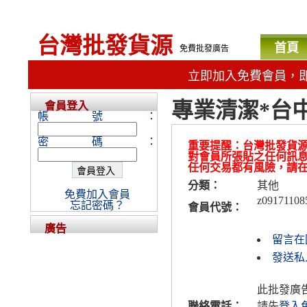
台灣批發貨源
首頁
免費批發廣告
立即加入免費會員，
專業清潔*台中
會員登入
帳號：
密碼：
重要提醒：台灣批發貨
對會員所張貼之任何訊
任何交易都有風險，請
分類：
其他
免費加入會員
z09171108
忘記密碼？
會員代號：
廣告
留言在
發送私人
此批發廣
聯絡電話：
請先
登入