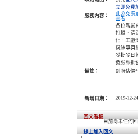
立即免費
此為免費
服務內容：
查看
各位親愛
打蠟．清
化．工廠
粉絲專頁網
發批發日
發服飾批
備註：
到府估價*
2019-12-24
新增日期：
回文看板
目前尚未任何回
線上加入回文