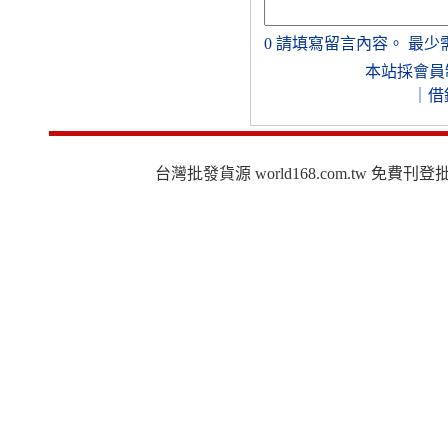
0
請填寫留言內容。
最少
本站採會員
｜
借
台灣批發貨源 world168.com.tw 免費刊登