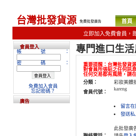
台灣批發貨源
首頁
免費批發廣告
立即加入免費會員，
專門進口生活
會員登入
帳號：
密碼：
重要提醒：台灣批發貨
對會員所張貼之任何訊
任何交易都有風險，請
分類：
彩妝美體
免費加入會員
kareng
忘記密碼？
會員代號：
廣告
留言在
發送私人
此批發廣
聯絡電話：
請先
登入