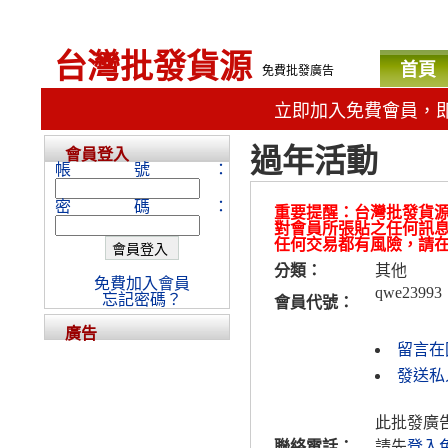
台灣批發貨源
首頁
免費批發廣告
立即加入免費會員，
過年活動
會員登入
帳號：
密碼：
重要提醒：台灣批發貨
對會員所張貼之任何訊
任何交易都有風險，請
分類：
其他
免費加入會員
qwe23993
忘記密碼？
會員代號：
廣告
留言在
發送私人
此批發廣
聯絡電話：
請先
登入