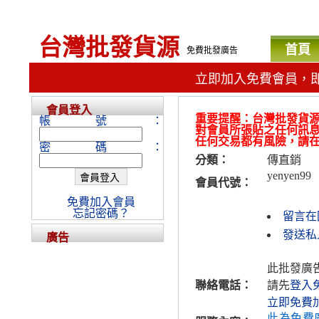
台灣批發貨源
首頁
免費批發廣告
立即加入免費會員，
會員登入
重要提醒：台灣批發貨
帳號：
對會員所張貼之任何訊
任何交易都有風險，請
密碼：
分類：
傳直銷
yenyen99
會員代號：
免費加入會員
忘記密碼？
留言在
發送私人
廣告
此批發廣
聯絡電話：
請先
登入
立即免費
此為免費