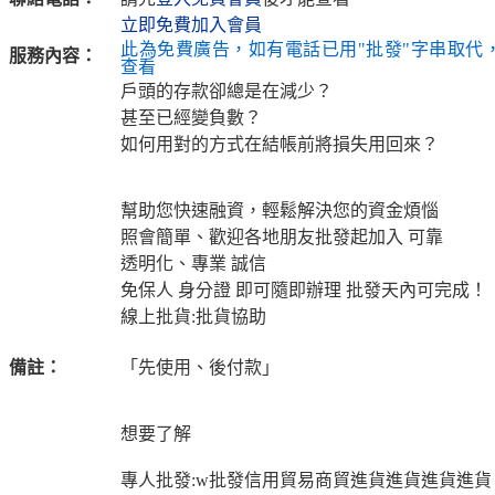
立即免費加入會員
此為免費廣告，如有電話已用"批發"字串取代
服務內容：
查看
戶頭的存款卻總是在減少？
甚至已經變負數？
如何用對的方式在結帳前將損失用回來？
幫助您快速融資，輕鬆解決您的資金煩惱
照會簡單、歡迎各地朋友批發起加入 可靠
透明化、專業 誠信
免保人 身分證 即可隨即辦理 批發天內可完成！
線上批貨:批貨協助
備註：
「先使用、後付款」
想要了解
專人批發:w批發信用貿易商貿進貨進貨進貨進貨