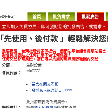
首頁
批貨需求
批發廣告
免費批發廣告
立即加入免費會員，即可張貼您的批發廣告，或需求。
「先使用、後付款 」輕鬆解決您
重要提醒：台灣批發貨源僅提供一個網站平台讓會員張貼留言
對會員所張貼之任何訊息不做任何保證！
任何交易都有風險，請在可以負擔的風險風險範圍內交易
分類：
生財設備
win7777
會員代號：
留言在回文看板
發送私人訊息給win7777
此批發廣告為免費廣告，
聯絡電話：
請先
登入免費會員
後才能查看