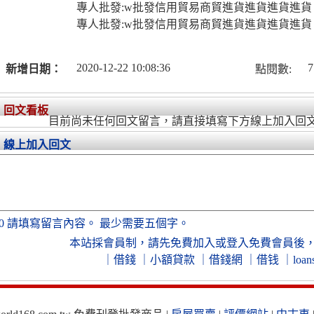
專人批發:w批發信用貿易商貿進貨進貨進貨進貨
專人批發:w批發信用貿易商貿進貨進貨進貨進貨
2020-12-22 10:08:36
7
新增日期：
點閱數:
回文看板
目前尚未任何回文留言，請直接填寫下方線上加入回
線上加入回文
0
請填寫留言內容。
最少需要五個字。
本站採會員制，
請先免費加入
或
登入免費會員
後
｜
借錢
｜
小額貸款
｜
借錢網
｜
借钱
｜
loan