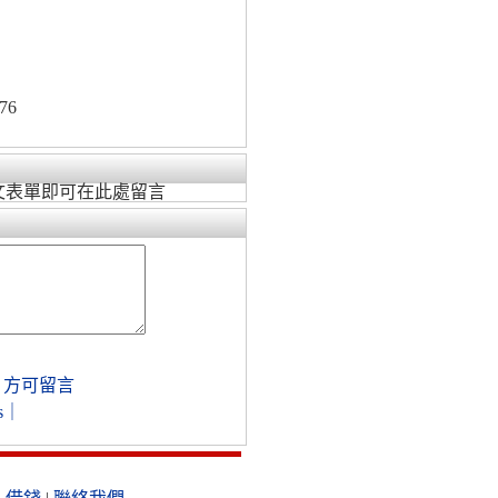
76
文表單即可在此處留言
，方可留言
s
｜