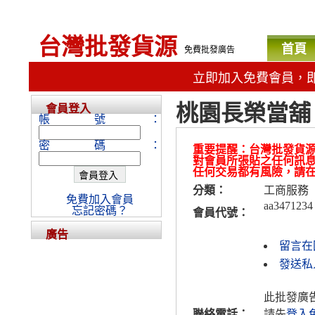
台灣批發貨源
首頁
免費批發廣告
立即加入免費會員，
桃園長榮當舖
會員登入
帳號：
密碼：
重要提醒：台灣批發貨
對會員所張貼之任何訊
任何交易都有風險，請
分類：
工商服務
免費加入會員
aa3471234
忘記密碼？
會員代號：
廣告
留言在
發送私人
此批發廣
聯絡電話：
請先
登入