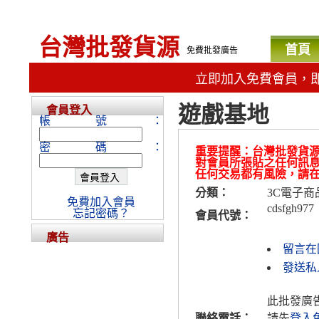
台灣批發貨源
首頁
免費批發廣告
立即加入免費會員，
遊戲基地
會員登入
帳號：
密碼：
重要提醒：台灣批發貨
對會員所張貼之任何訊
任何交易都有風險，請
分類：
3C電子商
免費加入會員
cdsfgh977
忘記密碼？
會員代號：
廣告
留言在
發送私人
此批發廣
聯絡電話：
請先
登入