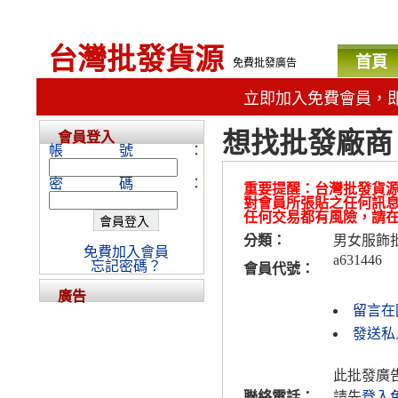
台灣批發貨源
首頁
免費批發廣告
立即加入免費會員，
想找批發廠商
會員登入
帳號：
密碼：
重要提醒：台灣批發貨
對會員所張貼之任何訊
任何交易都有風險，請
分類：
男女服飾
免費加入會員
a631446
忘記密碼？
會員代號：
廣告
留言在
發送私人
此批發廣
聯絡電話：
請先
登入