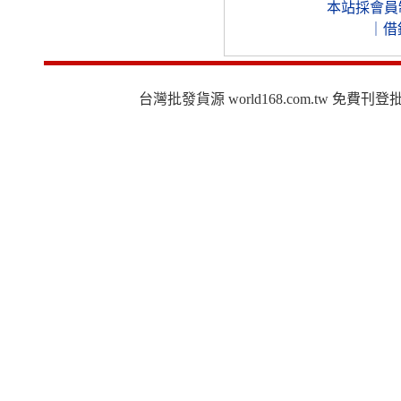
本站採會員
｜
借
台灣批發貨源 world168.com.tw 免費刊登