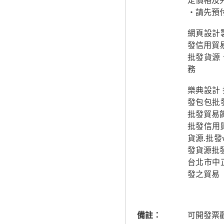
定價格及
‧請先預
網頁設計
發信用貿
批發貨源
務
樂典設計
發包包批
批發貿易
批發信用
貨源.批
發貨源批
台北市中
發之貿易
備註：
可開發票