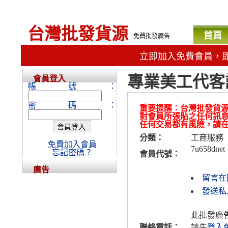
台灣批發貨源
首頁
免費批發廣告
立即加入免費會員，
專業美工代客
會員登入
帳號：
密碼：
重要提醒：台灣批發貨
對會員所張貼之任何訊
任何交易都有風險，請
分類：
工商服務
免費加入會員
7u658dnet
忘記密碼？
會員代號：
廣告
留言在
發送私人
此批發廣
聯絡電話：
請先
登入