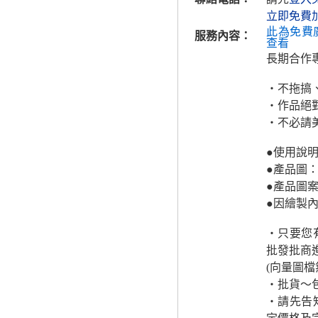
立即免費
此為免費
服務內容：
查看
長期合作
‧不拖搞
‧作品絕
‧不必請
●使用說
●產品圖
●產品圖
●因繪製
‧只要您
批發批商
(向量圖檔
‧批貨～
‧請先告