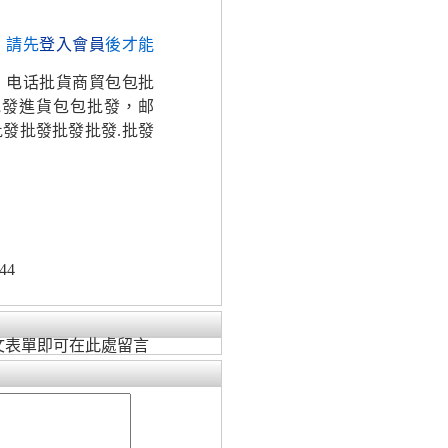
，請先
登入會員
後才能
，电话批貨商貿包包批
批發進貨包包批發，邮
發批發批發批發.批發
44
文表單即可在此處留言