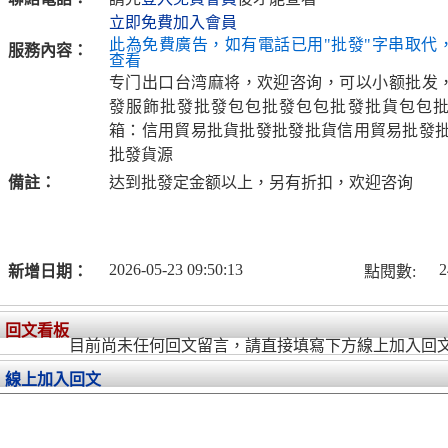
立即免費加入會員
此為免費廣告，如有電話已用"批發"字串取代
服務內容：
查看
专门出口台湾麻将，欢迎咨询，可以小额批发
發服飾批發批發包包批發包包批發批貨包包
箱：信用貿易批貨批發批發批貨信用貿易批發批
批發貨源
備註：
达到批發定金额以上，另有折扣，欢迎咨询
2026-05-23 09:50:13
2
新增日期：
點閱數:
回文看板
目前尚未任何回文留言，請直接填寫下方線上加入回
線上加入回文