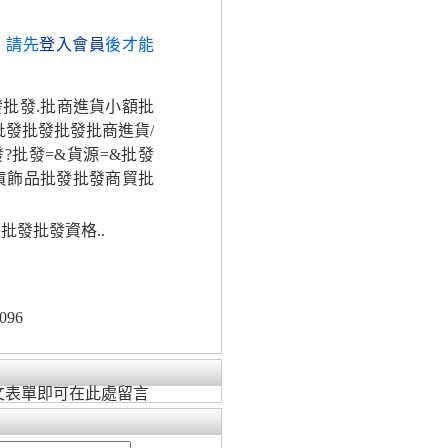
，請先
登入會員
後才能
發批發.批商進貨小額批
批發批發批發批商進貨/
?批發=&貨源=&批發
貨飾品批發批發商貿批
批發批發資格..
096
文表單即可在此處留言