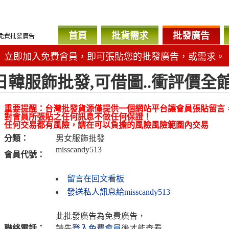
首頁
批貨需求
批發廣告
免費批發廣告
立即加入免費會員，即可張貼您的批發廣告，或需求。
日韓服飾批發,可借圖..衝評價全
重要提醒：台灣批發貨源僅提供一個網站平台讓會員張貼留言
對會員所張貼之任何訊息不做任何保證！
任何交易都有風險，請在可以負擔的風險風險範圍內交易
分類：
男女服飾批發
misscandy513
會員代號：
留言在回文看板
發送私人訊息給misscandy513
此批發廣告為免費廣告，
聯絡電話：
請先
登入免費會員
後才能查看