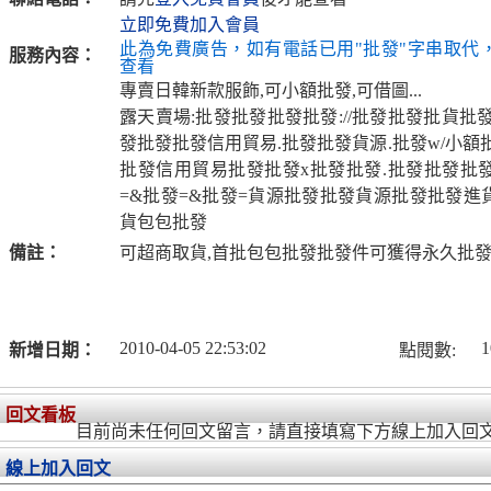
立即免費加入會員
此為免費廣告，如有電話已用"批發"字串取代
服務內容：
查看
專賣日韓新款服飾,可小額批發,可借圖...
露天賣場:批發批發批發批發://批發批發批貨批
發批發批發信用貿易.批發批發貨源.批發w/小額
批發信用貿易批發批發x批發批發.批發批發批發
=&批發=&批發=貨源批發批發貨源批發批發進
貨包包批發
備註：
可超商取貨,首批包包批發批發件可獲得永久批發
2010-04-05 22:53:02
1
新增日期：
點閱數:
回文看板
目前尚未任何回文留言，請直接填寫下方線上加入回
線上加入回文