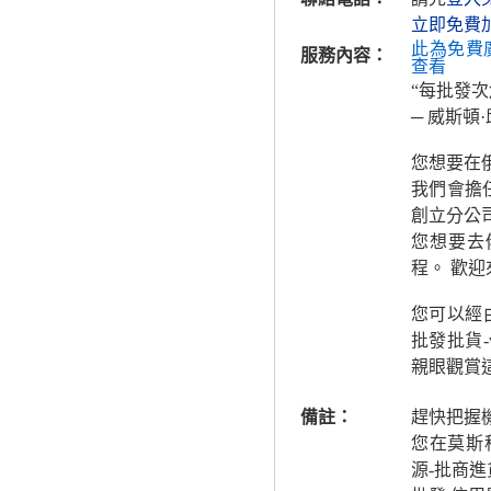
立即免費
此為免費
服務內容：
查看
“每批發
─ 威斯頓
您想要在
我們會擔
創立分公
您想要去
程。 歡
您可以經
批發批貨
親眼觀賞
備註：
趕快把握
您在莫斯
源-批商