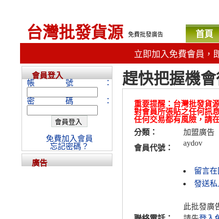
台灣批發貨源
首頁
免費批發廣告
立即加入免費會員，
趕快把握機會
會員登入
帳號：
密碼：
重要提醒：台灣批發貨
對會員所張貼之任何訊
任何交易都有風險，請
分類：
加盟廣告
免費加入會員
aydov
忘記密碼？
會員代號：
廣告
留言在
發送私人
此批發廣
聯絡電話：
請先
登入