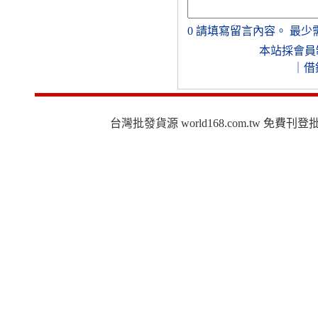
0
請填寫留言內容。
最少
本站採會員
｜
借
台灣批發貨源 world168.com.tw 免費刊登