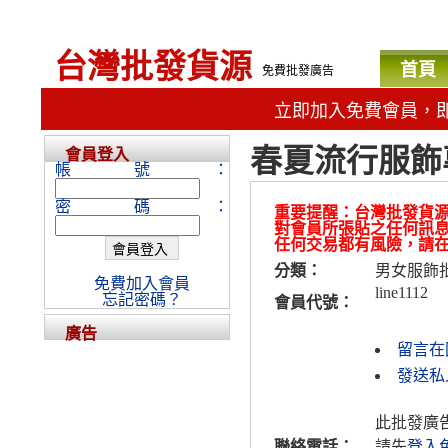
台灣批發貨源
首頁
免費批發廣告
立即加入免費會員，
春夏流行服飾
會員登入
帳號：
密碼：
重要提醒：台灣批發貨
對會員所張貼之任何訊
任何交易都有風險，請
分類：
男女服飾
免費加入會員
line1112
忘記密碼？
會員代號：
廣告
留言在
發送私人
此批發廣
聯絡電話：
請先
登入