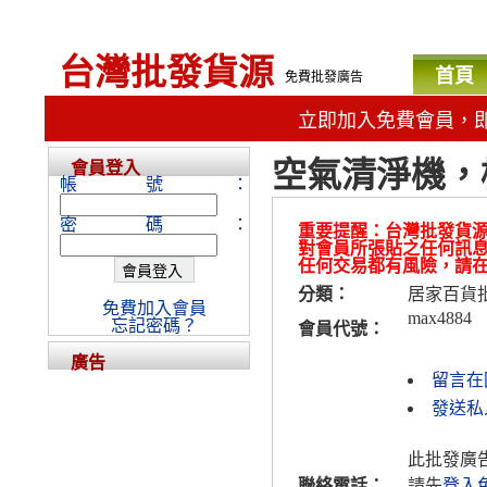
台灣批發貨源
首頁
免費批發廣告
立即加入免費會員，
空氣清淨機，
會員登入
帳號：
密碼：
重要提醒：台灣批發貨
對會員所張貼之任何訊
任何交易都有風險，請
分類：
居家百貨
免費加入會員
max4884
忘記密碼？
會員代號：
廣告
留言在
發送私人
此批發廣
聯絡電話：
請先
登入