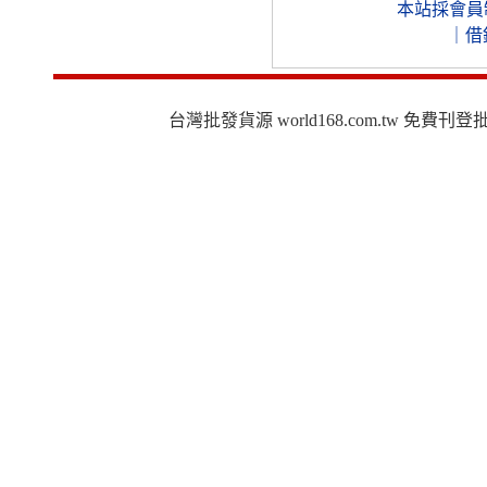
本站採會員
｜
借
台灣批發貨源 world168.com.tw 免費刊登