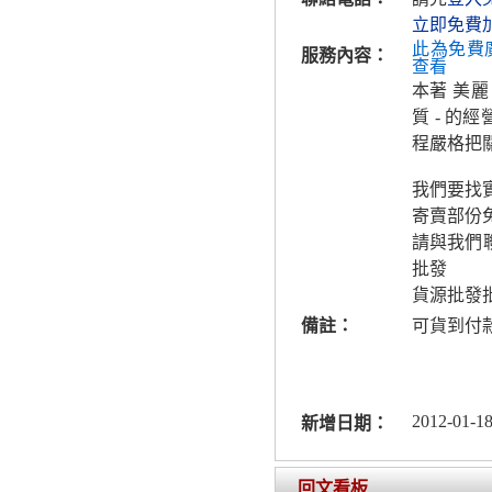
立即免費
此為免費
服務內容：
查看
本著 美麗 
質 - 的
程嚴格把
我們要找
寄賣部份
請與我們
批發
貨源批發
備註：
可貨到付
2012-01-18
新增日期：
回文看板