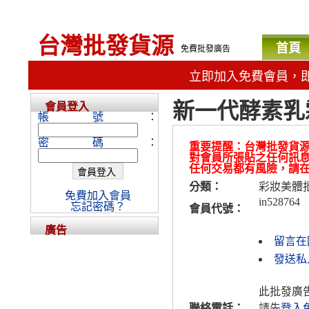
台灣批發貨源
首頁
免費批發廣告
立即加入免費會員，
新一代酵素乳
會員登入
帳號：
密碼：
重要提醒：台灣批發貨
對會員所張貼之任何訊
任何交易都有風險，請
分類：
彩妝美體
免費加入會員
in528764
忘記密碼？
會員代號：
廣告
留言在
發送私人
此批發廣
聯絡電話：
請先
登入