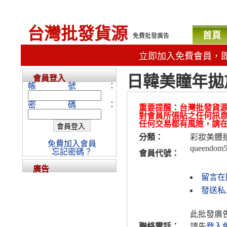
台灣批發貨源
首頁
免費批發廣告
立即加入免費會員，
日韓美瞳年拋
會員登入
帳號：
密碼：
重要提醒：台灣批發貨
對會員所張貼之任何訊
任何交易都有風險，請
分類：
彩妝美體
免費加入會員
queendom
忘記密碼？
會員代號：
廣告
留言在
發送私人
此批發廣
聯絡電話：
請先
登入