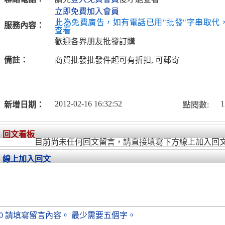
立即免費加入會員
此為免費廣告，如有電話已用"批發"字串取代
服務內容：
查看
歡迎各界朋友批發訂購
備註：
商貿批發批發件起可有折扣, 可郵寄
2012-02-16 16:32:52
1
新增日期：
點閱數:
回文看板
目前尚未任何回文留言，請直接填寫下方線上加入回
線上加入回文
0
請填寫留言內容。
最少需要五個字。