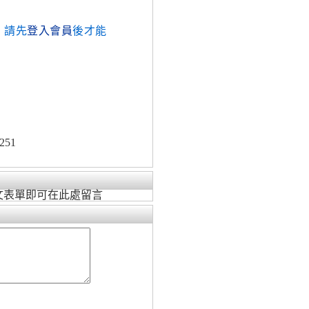
，請先
登入會員
後才能
251
文表單即可在此處留言