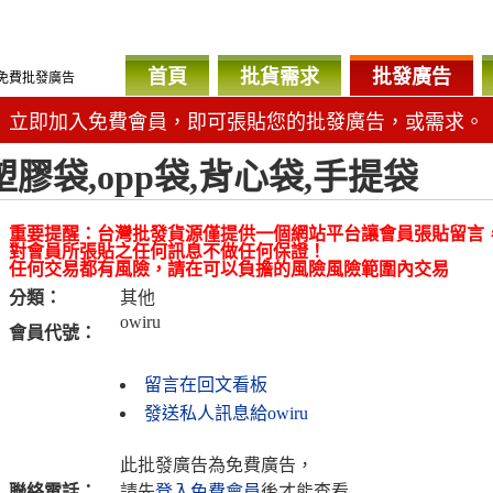
首頁
批貨需求
批發廣告
免費批發廣告
立即加入免費會員，即可張貼您的批發廣告，或需求。
塑膠袋,opp袋,背心袋,手提袋
重要提醒：台灣批發貨源僅提供一個網站平台讓會員張貼留言
對會員所張貼之任何訊息不做任何保證！
任何交易都有風險，請在可以負擔的風險風險範圍內交易
分類：
其他
owiru
會員代號：
留言在回文看板
發送私人訊息給owiru
此批發廣告為免費廣告，
聯絡電話：
請先
登入免費會員
後才能查看